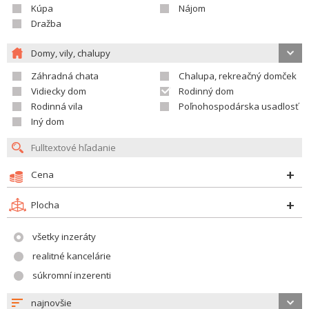
Kúpa
Nájom
Dražba
Domy, vily, chalupy
Záhradná chata
Chalupa, rekreačný domček
Vidiecky dom
Rodinný dom
Rodinná vila
Poľnohospodárska usadlosť
Iný dom
Cena
Plocha
všetky inzeráty
realitné kancelárie
súkromní inzerenti
najnovšie