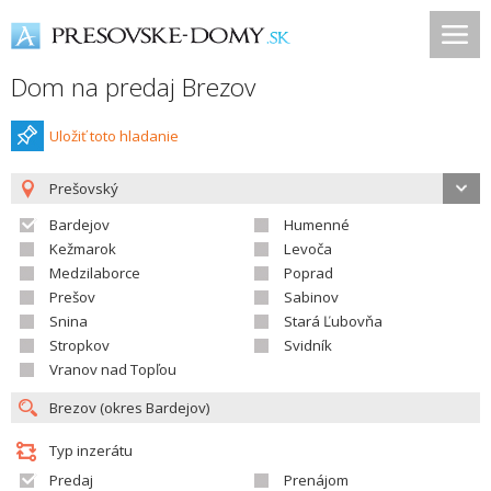
Dom na predaj Brezov
Uložiť toto hladanie
Prešovský
Bardejov
Humenné
Kežmarok
Levoča
Medzilaborce
Poprad
Prešov
Sabinov
Snina
Stará Ľubovňa
Stropkov
Svidník
Vranov nad Topľou
Typ inzerátu
Predaj
Prenájom