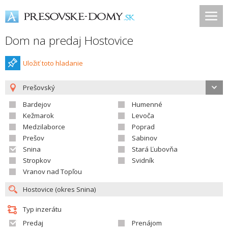
Dom na predaj Hostovice
Uložiť toto hladanie
Prešovský
Bardejov
Humenné
Kežmarok
Levoča
Medzilaborce
Poprad
Prešov
Sabinov
Snina
Stará Ľubovňa
Stropkov
Svidník
Vranov nad Topľou
Typ inzerátu
Predaj
Prenájom