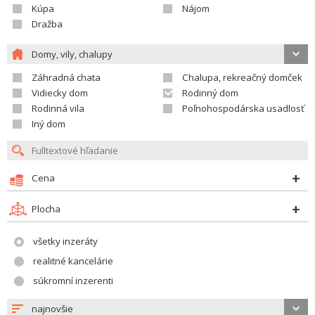
Kúpa
Nájom
Dražba
Domy, vily, chalupy
Záhradná chata
Chalupa, rekreačný domček
Vidiecky dom
Rodinný dom
Rodinná vila
Poľnohospodárska usadlosť
Iný dom
Cena
Plocha
všetky inzeráty
realitné kancelárie
súkromní inzerenti
najnovšie