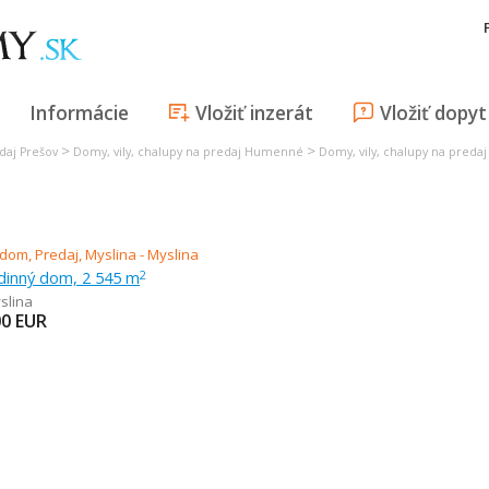
Informácie
Vložiť inzerát
Vložiť dopyt
>
>
daj Prešov
Domy, vily, chalupy na predaj Humenné
Domy, vily, chalupy na predaj
odinný dom, 2 545 m
2
slina
00
EUR