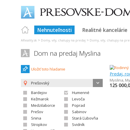
Nehnuteľnosti
Realitné kancelárie
>
>
AReality.sk
Domy, vily, chalupy na predaj
Domy, vily, chalupy na pre
Dom na predaj Myslina
Uložiť toto hladanie
Predaj, r
Myslina
,
My
Prešovský
125 000,
Bardejov
Humenné
Kežmarok
Levoča
Medzilaborce
Poprad
Prešov
Sabinov
Snina
Stará Ľubovňa
Stropkov
Svidník