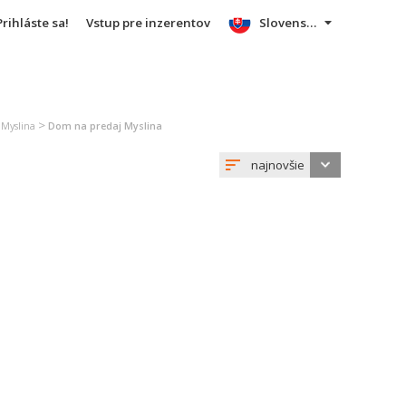
Prihláste sa!
Vstup pre inzerentov
Slovensky
>
 Myslina
Dom na predaj Myslina
najnovšie