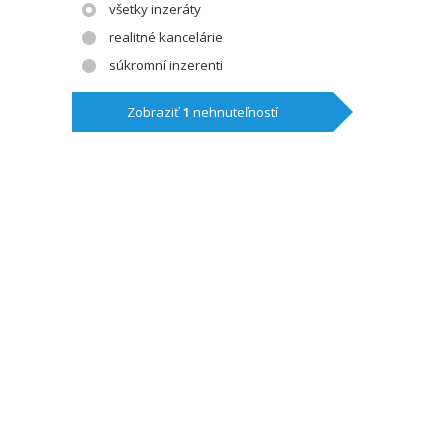
všetky inzeráty
realitné kancelárie
súkromní inzerenti
Zobraziť
1
nehnuteľností