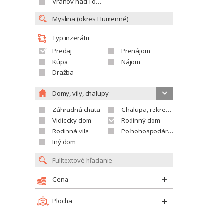
Vranov nad Topľou
Typ inzerátu
Predaj
Prenájom
Kúpa
Nájom
Dražba
Domy, vily, chalupy
Záhradná chata
Chalupa, rekreačný domček
Vidiecky dom
Rodinný dom
Rodinná vila
Poľnohospodárska usadlosť
Iný dom
Cena
Plocha