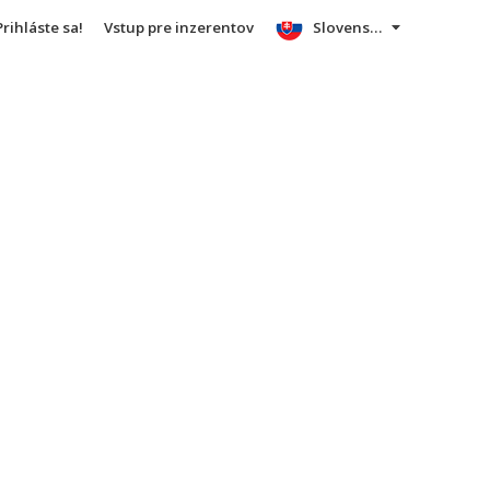
Prihláste sa!
Vstup pre inzerentov
Slovensky