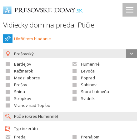
Vidiecky dom na predaj Ptičie
Uložiť toto hladanie
Prešovský
Bardejov
Humenné
Kežmarok
Levoča
Medzilaborce
Poprad
Prešov
Sabinov
Snina
Stará Ľubovňa
Stropkov
Svidník
Vranov nad Topľou
Typ inzerátu
Predaj
Prenájom