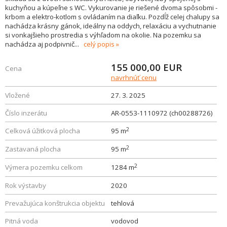
kuchyňou a kúpeľne s WC. Vykurovanie je riešené dvoma spôsobmi -
krbom a elektro-kotlom s ovládaním na diaľku. Pozdĺž celej chalupy sa
nachádza krásny gánok, ideálny na oddych, relaxáciu a vychutnanie
si vonkajšieho prostredia s výhľadom na okolie. Na pozemku sa
nachádza aj podpivnič
...
celý popis
155 000,00
EUR
Cena
navrhnúť cenu
Vložené
27. 3. 2025
Číslo inzerátu
AR-0553-1110972 (ch00288726)
2
Celková úžitková plocha
95 m
2
Zastavaná plocha
95 m
2
Výmera pozemku celkom
1284 m
Rok výstavby
2020
Prevažujúca konštrukcia objektu
tehlová
Pitná voda
vodovod