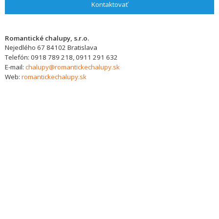
Kontaktovať
Romantické chalupy, s.r.o.
Nejedlého 67
84102
Bratislava
Telefón:
0918 789 218, 0911 291 632
E-mail:
chalupy@romantickechalupy.sk
Web:
romantickechalupy.sk