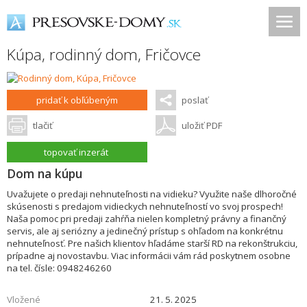
Kúpa, rodinný dom,
Fričovce
pridať k obľúbeným
poslať
tlačiť
uložiť PDF
topovať inzerát
Dom na kúpu
Uvažujete o predaji nehnuteľnosti na vidieku? Využite naše dlhoročné
skúsenosti s predajom vidieckych nehnuteľností vo svoj prospech!
Naša pomoc pri predaji zahŕňa nielen kompletný právny a finančný
servis, ale aj seriózny a jedinečný prístup s ohľadom na konkrétnu
nehnuteľnosť. Pre našich klientov hľadáme starší RD na rekonštrukciu,
prípadne aj novostavbu. Viac informácii vám rád poskytnem osobne
na tel. čísle: 0948246260
Vložené
21. 5. 2025