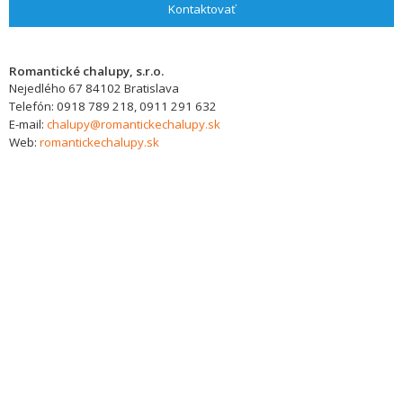
Kontaktovať
Romantické chalupy, s.r.o.
Nejedlého 67
84102
Bratislava
Telefón:
0918 789 218, 0911 291 632
E-mail:
chalupy@romantickechalupy.sk
Web:
romantickechalupy.sk