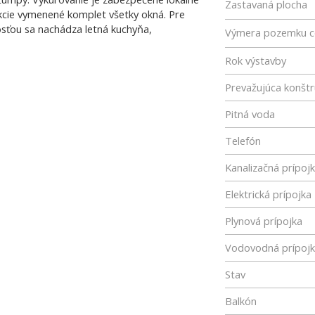
Zastavaná plocha
ukcie vymenené komplet všetky okná. Pre
osťou sa nachádza letná kuchyňa,
Výmera pozemku c
Rok výstavby
Prevažujúca konštr
Pitná voda
Telefón
Kanalizačná prípoj
Elektrická prípojka
Plynová prípojka
Vodovodná prípoj
Stav
Balkón