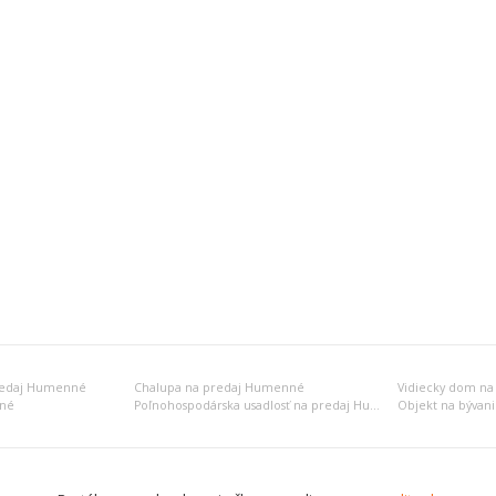
redaj Humenné
Chalupa na predaj Humenné
Vidiecky dom n
nné
Poľnohospodárska usadlosť na predaj Humenné