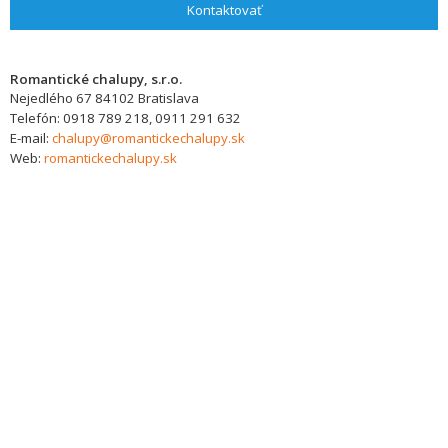
Kontaktovať
Romantické chalupy, s.r.o.
Nejedlého 67
84102
Bratislava
Telefón:
0918 789 218, 0911 291 632
E-mail:
chalupy@romantickechalupy.sk
Web:
romantickechalupy.sk