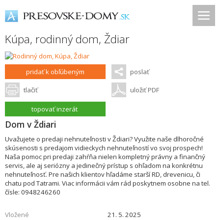
Kúpa, rodinný dom,
Ždiar
pridať k obľúbeným
poslať
tlačiť
uložiť PDF
topovať inzerát
Dom v Ždiari
Uvažujete o predaji nehnuteľnosti v Ždiari? Využite naše dlhoročné
skúsenosti s predajom vidieckych nehnuteľností vo svoj prospech!
Naša pomoc pri predaji zahŕňa nielen kompletný právny a finančný
servis, ale aj seriózny a jedinečný prístup s ohľadom na konkrétnu
nehnuteľnosť. Pre našich klientov hľadáme starší RD, drevenicu, či
chatu pod Tatrami. Viac informácii vám rád poskytnem osobne na tel.
čísle: 0948246260
Vložené
21. 5. 2025